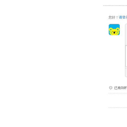
您好！
请登
已有0评