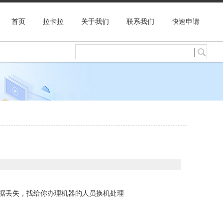
首页
拉卡拉
关于我们
联系我们
快速申请
数据丢失，找给你办理机器的人员换机处理