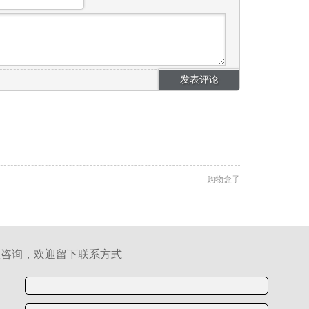
购物盒子
理咨询，欢迎留下联系方式